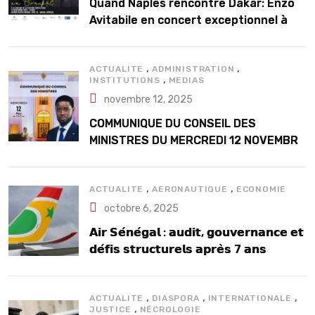
Quand Naples rencontre Dakar: Enzo
Avitabile en concert exceptionnel à
Douta Seck
,
,
ACTUALITE
ADMINISTRATION
,
INSTITUTIONS
MEDIAS
novembre 12, 2025
COMMUNIQUE DU CONSEIL DES
MINISTRES DU MERCREDI 12 NOVEMBRE
2025
,
,
ACTUALITE
AERONAUTIQUE
ECONOMIE
octobre 6, 2025
𝗔𝗶𝗿 𝗦𝗲́𝗻𝗲́𝗴𝗮𝗹 : 𝗮𝘂𝗱𝗶𝘁, 𝗴𝗼𝘂𝘃𝗲𝗿𝗻𝗮𝗻𝗰𝗲 𝗲𝘁
𝗱𝗲́𝗳𝗶𝘀 𝘀𝘁𝗿𝘂𝗰𝘁𝘂𝗿𝗲𝗹𝘀 𝗮𝗽𝗿𝗲̀𝘀 7 𝗮𝗻𝘀
𝗱’𝗲𝘅𝗶𝘀𝘁𝗲𝗻𝗰𝗲
,
,
,
ACTUALITE
DIASPORA
INTERNATIONALE
,
JUSTICE
NÉCROLOGIE