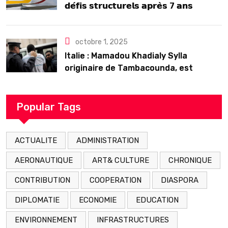
𝗱𝗲́𝗳𝗶𝘀 𝘀𝘁𝗿𝘂𝗰𝘁𝘂𝗿𝗲𝗹𝘀 𝗮𝗽𝗿𝗲̀𝘀 7 𝗮𝗻𝘀
𝗱’𝗲𝘅𝗶𝘀𝘁𝗲𝗻𝗰𝗲
octobre 1, 2025
Italie : Mamadou Khadialy Sylla
originaire de Tambacounda, est
décédé en prison 24 heures après son
arrestation
Popular Tags
ACTUALITE
ADMINISTRATION
AERONAUTIQUE
ART& CULTURE
CHRONIQUE
CONTRIBUTION
COOPERATION
DIASPORA
DIPLOMATIE
ECONOMIE
EDUCATION
ENVIRONNEMENT
INFRASTRUCTURES