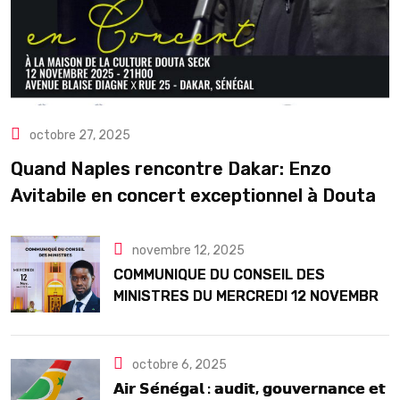
octobre 27, 2025
Quand Naples rencontre Dakar: Enzo
Avitabile en concert exceptionnel à Douta
Seck
novembre 12, 2025
COMMUNIQUE DU CONSEIL DES
MINISTRES DU MERCREDI 12 NOVEMBRE
2025
octobre 6, 2025
𝗔𝗶𝗿 𝗦𝗲́𝗻𝗲́𝗴𝗮𝗹 : 𝗮𝘂𝗱𝗶𝘁, 𝗴𝗼𝘂𝘃𝗲𝗿𝗻𝗮𝗻𝗰𝗲 𝗲𝘁