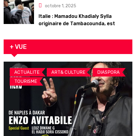
octobre 1, 2025
Italie : Mamadou Khadialy Sylla
originaire de Tambacounda, est
décédé en prison 24 heures après son
arrestation
+ VUE
,
,
,
ACTUALITE
ART& CULTURE
DIASPORA
TOURISME