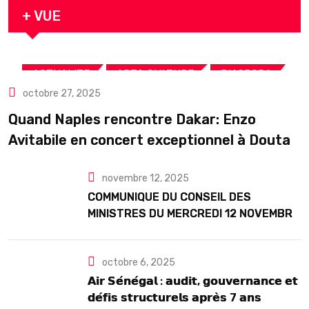
+ VUE
,
,
,
ACTUALITE
ART& CULTURE
DIASPORA
octobre 27, 2025
TOURISME
Quand Naples rencontre Dakar: Enzo
Avitabile en concert exceptionnel à Douta
Seck
novembre 12, 2025
COMMUNIQUE DU CONSEIL DES
MINISTRES DU MERCREDI 12 NOVEMBRE
2025
octobre 6, 2025
𝗔𝗶𝗿 𝗦𝗲́𝗻𝗲́𝗴𝗮𝗹 : 𝗮𝘂𝗱𝗶𝘁, 𝗴𝗼𝘂𝘃𝗲𝗿𝗻𝗮𝗻𝗰𝗲 𝗲𝘁
𝗱𝗲́𝗳𝗶𝘀 𝘀𝘁𝗿𝘂𝗰𝘁𝘂𝗿𝗲𝗹𝘀 𝗮𝗽𝗿𝗲̀𝘀 7 𝗮𝗻𝘀