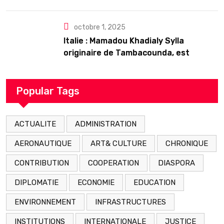
𝗱’𝗲𝘅𝗶𝘀𝘁𝗲𝗻𝗰𝗲
octobre 1, 2025
Italie : Mamadou Khadialy Sylla
originaire de Tambacounda, est
décédé en prison 24 heures après son
arrestation
Popular Tags
ACTUALITE
ADMINISTRATION
AERONAUTIQUE
ART& CULTURE
CHRONIQUE
CONTRIBUTION
COOPERATION
DIASPORA
DIPLOMATIE
ECONOMIE
EDUCATION
ENVIRONNEMENT
INFRASTRUCTURES
INSTITUTIONS
INTERNATIONALE
JUSTICE