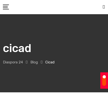
Skip
to
content
cicad
Diaspora 24
Blog
Cicad