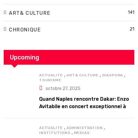
141
ART& CULTURE
21
CHRONIQUE
Upcoming
,
,
,
ACTUALITE
ART& CULTURE
DIASPORA
TOURISME
octobre 27, 2025
Quand Naples rencontre Dakar: Enzo
Avitabile en concert exceptionnel à
Douta Seck
,
,
ACTUALITE
ADMINISTRATION
,
INSTITUTIONS
MEDIAS