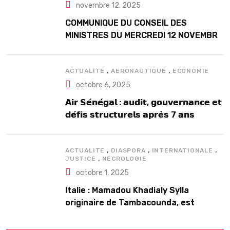
novembre 12, 2025
COMMUNIQUE DU CONSEIL DES
MINISTRES DU MERCREDI 12 NOVEMBRE
2025
,
,
ACTUALITE
AERONAUTIQUE
ECONOMIE
octobre 6, 2025
𝗔𝗶𝗿 𝗦𝗲́𝗻𝗲́𝗴𝗮𝗹 : 𝗮𝘂𝗱𝗶𝘁, 𝗴𝗼𝘂𝘃𝗲𝗿𝗻𝗮𝗻𝗰𝗲 𝗲𝘁
𝗱𝗲́𝗳𝗶𝘀 𝘀𝘁𝗿𝘂𝗰𝘁𝘂𝗿𝗲𝗹𝘀 𝗮𝗽𝗿𝗲̀𝘀 7 𝗮𝗻𝘀
𝗱’𝗲𝘅𝗶𝘀𝘁𝗲𝗻𝗰𝗲
,
,
,
ACTUALITE
DIASPORA
INTERNATIONALE
,
JUSTICE
NÉCROLOGIE
octobre 1, 2025
Italie : Mamadou Khadialy Sylla
originaire de Tambacounda, est
décédé en prison 24 heures après son
arrestation