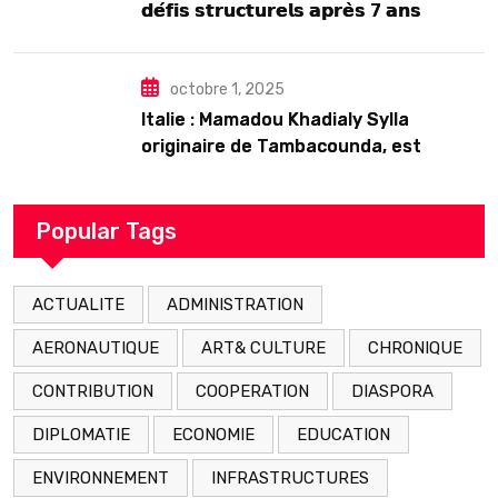
𝗱𝗲́𝗳𝗶𝘀 𝘀𝘁𝗿𝘂𝗰𝘁𝘂𝗿𝗲𝗹𝘀 𝗮𝗽𝗿𝗲̀𝘀 7 𝗮𝗻𝘀
𝗱’𝗲𝘅𝗶𝘀𝘁𝗲𝗻𝗰𝗲
octobre 1, 2025
Italie : Mamadou Khadialy Sylla
originaire de Tambacounda, est
décédé en prison 24 heures après son
arrestation
Popular Tags
ACTUALITE
ADMINISTRATION
AERONAUTIQUE
ART& CULTURE
CHRONIQUE
CONTRIBUTION
COOPERATION
DIASPORA
DIPLOMATIE
ECONOMIE
EDUCATION
ENVIRONNEMENT
INFRASTRUCTURES