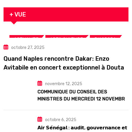
arrestation
+ VUE
,
,
,
ACTUALITE
ART& CULTURE
DIASPORA
octobre 27, 2025
TOURISME
Quand Naples rencontre Dakar: Enzo
Avitabile en concert exceptionnel à Douta
Seck
novembre 12, 2025
COMMUNIQUE DU CONSEIL DES
MINISTRES DU MERCREDI 12 NOVEMBRE
2025
octobre 6, 2025
𝗔𝗶𝗿 𝗦𝗲́𝗻𝗲́𝗴𝗮𝗹 : 𝗮𝘂𝗱𝗶𝘁, 𝗴𝗼𝘂𝘃𝗲𝗿𝗻𝗮𝗻𝗰𝗲 𝗲𝘁