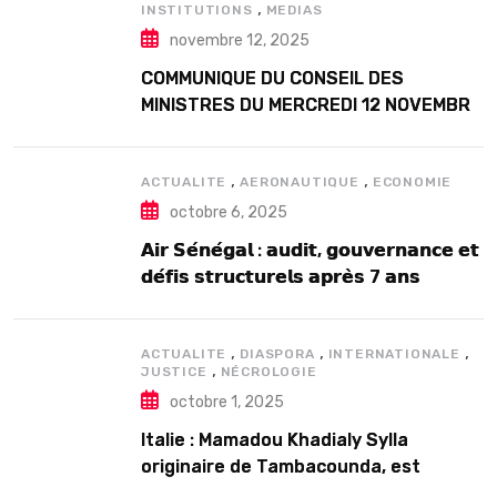
,
INSTITUTIONS
MEDIAS
novembre 12, 2025
COMMUNIQUE DU CONSEIL DES
MINISTRES DU MERCREDI 12 NOVEMBRE
2025
,
,
ACTUALITE
AERONAUTIQUE
ECONOMIE
octobre 6, 2025
𝗔𝗶𝗿 𝗦𝗲́𝗻𝗲́𝗴𝗮𝗹 : 𝗮𝘂𝗱𝗶𝘁, 𝗴𝗼𝘂𝘃𝗲𝗿𝗻𝗮𝗻𝗰𝗲 𝗲𝘁
𝗱𝗲́𝗳𝗶𝘀 𝘀𝘁𝗿𝘂𝗰𝘁𝘂𝗿𝗲𝗹𝘀 𝗮𝗽𝗿𝗲̀𝘀 7 𝗮𝗻𝘀
𝗱’𝗲𝘅𝗶𝘀𝘁𝗲𝗻𝗰𝗲
,
,
,
ACTUALITE
DIASPORA
INTERNATIONALE
,
JUSTICE
NÉCROLOGIE
octobre 1, 2025
Italie : Mamadou Khadialy Sylla
originaire de Tambacounda, est
décédé en prison 24 heures après son