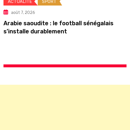
ACTUALITE
SPORT
août 7, 2026
Arabie saoudite : le football sénégalais
É
s’installe durablement
p