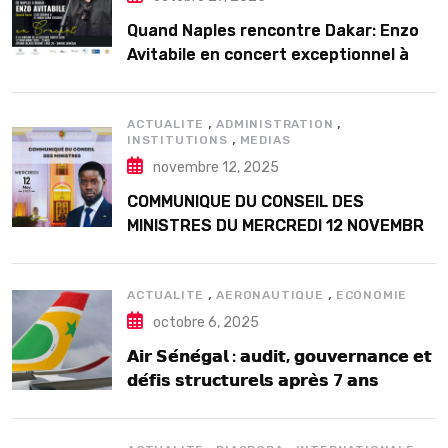
Quand Naples rencontre Dakar: Enzo
Avitabile en concert exceptionnel à
Douta Seck
,
,
ACTUALITE
ADMINISTRATION
,
INSTITUTIONS
MEDIAS
novembre 12, 2025
COMMUNIQUE DU CONSEIL DES
MINISTRES DU MERCREDI 12 NOVEMBRE
2025
,
,
ACTUALITE
AERONAUTIQUE
ECONOMIE
octobre 6, 2025
𝗔𝗶𝗿 𝗦𝗲́𝗻𝗲́𝗴𝗮𝗹 : 𝗮𝘂𝗱𝗶𝘁, 𝗴𝗼𝘂𝘃𝗲𝗿𝗻𝗮𝗻𝗰𝗲 𝗲𝘁
𝗱𝗲́𝗳𝗶𝘀 𝘀𝘁𝗿𝘂𝗰𝘁𝘂𝗿𝗲𝗹𝘀 𝗮𝗽𝗿𝗲̀𝘀 7 𝗮𝗻𝘀
𝗱’𝗲𝘅𝗶𝘀𝘁𝗲𝗻𝗰𝗲