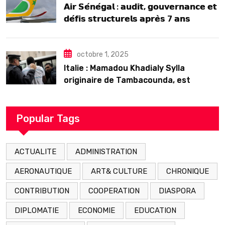
𝗔𝗶𝗿 𝗦𝗲́𝗻𝗲́𝗴𝗮𝗹 : 𝗮𝘂𝗱𝗶𝘁, 𝗴𝗼𝘂𝘃𝗲𝗿𝗻𝗮𝗻𝗰𝗲 𝗲𝘁
𝗱𝗲́𝗳𝗶𝘀 𝘀𝘁𝗿𝘂𝗰𝘁𝘂𝗿𝗲𝗹𝘀 𝗮𝗽𝗿𝗲̀𝘀 7 𝗮𝗻𝘀
𝗱’𝗲𝘅𝗶𝘀𝘁𝗲𝗻𝗰𝗲
octobre 1, 2025
Italie : Mamadou Khadialy Sylla
originaire de Tambacounda, est
décédé en prison 24 heures après son
arrestation
Popular Tags
ACTUALITE
ADMINISTRATION
AERONAUTIQUE
ART& CULTURE
CHRONIQUE
CONTRIBUTION
COOPERATION
DIASPORA
DIPLOMATIE
ECONOMIE
EDUCATION