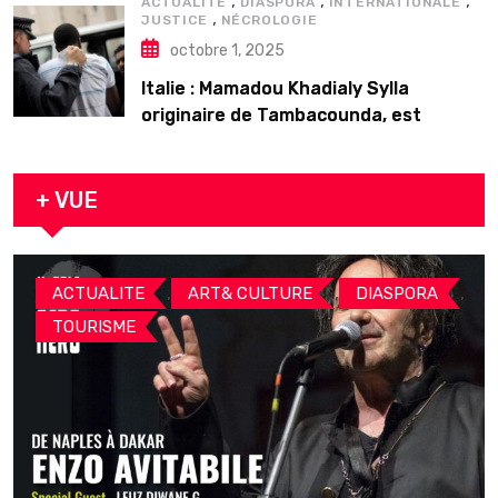
,
,
,
ACTUALITE
DIASPORA
INTERNATIONALE
,
JUSTICE
NÉCROLOGIE
octobre 1, 2025
Italie : Mamadou Khadialy Sylla
originaire de Tambacounda, est
décédé en prison 24 heures après son
arrestation
+ VUE
,
,
,
ACTUALITE
ART& CULTURE
DIASPORA
TOURISME