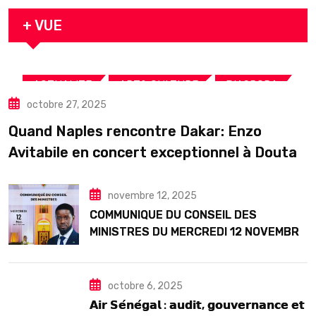
arrestation
+ VUE
,
,
,
ACTUALITE
ART& CULTURE
DIASPORA
octobre 27, 2025
TOURISME
Quand Naples rencontre Dakar: Enzo
Avitabile en concert exceptionnel à Douta
Seck
novembre 12, 2025
COMMUNIQUE DU CONSEIL DES
MINISTRES DU MERCREDI 12 NOVEMBRE
2025
octobre 6, 2025
𝗔𝗶𝗿 𝗦𝗲́𝗻𝗲́𝗴𝗮𝗹 : 𝗮𝘂𝗱𝗶𝘁, 𝗴𝗼𝘂𝘃𝗲𝗿𝗻𝗮𝗻𝗰𝗲 𝗲𝘁