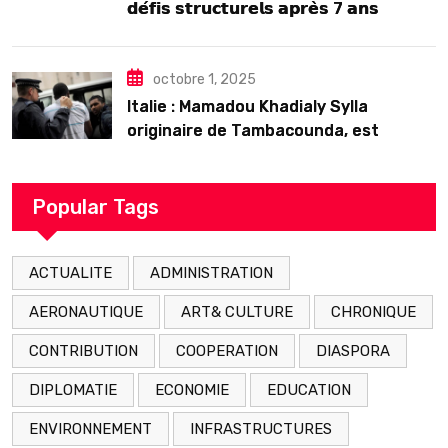
𝗱𝗲́𝗳𝗶𝘀 𝘀𝘁𝗿𝘂𝗰𝘁𝘂𝗿𝗲𝗹𝘀 𝗮𝗽𝗿𝗲̀𝘀 7 𝗮𝗻𝘀
𝗱’𝗲𝘅𝗶𝘀𝘁𝗲𝗻𝗰𝗲
octobre 1, 2025
Italie : Mamadou Khadialy Sylla
originaire de Tambacounda, est
décédé en prison 24 heures après son
arrestation
Popular Tags
ACTUALITE
ADMINISTRATION
AERONAUTIQUE
ART& CULTURE
CHRONIQUE
CONTRIBUTION
COOPERATION
DIASPORA
DIPLOMATIE
ECONOMIE
EDUCATION
ENVIRONNEMENT
INFRASTRUCTURES