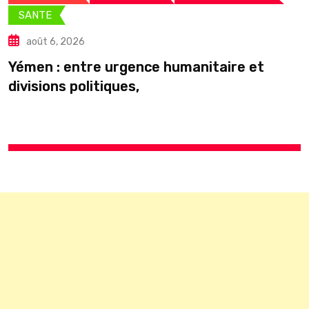
SANTE
août 6, 2026
C
Yémen : entre urgence humanitaire et
divisions politiques,