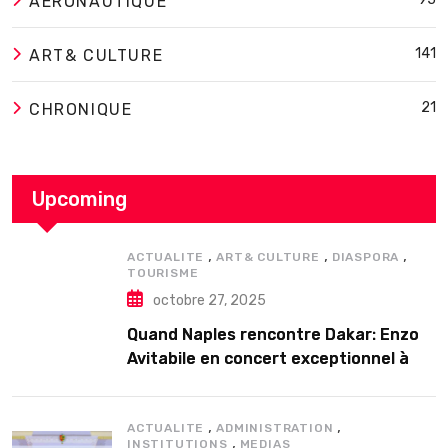
AERONAUTIQUE
141
ART& CULTURE
21
CHRONIQUE
Upcoming
,
,
,
ACTUALITE
ART& CULTURE
DIASPORA
TOURISME
octobre 27, 2025
Quand Naples rencontre Dakar: Enzo
Avitabile en concert exceptionnel à
Douta Seck
,
,
ACTUALITE
ADMINISTRATION
,
INSTITUTIONS
MEDIAS