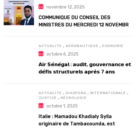
novembre 12, 2025
COMMUNIQUE DU CONSEIL DES
MINISTRES DU MERCREDI 12 NOVEMBRE
2025
,
,
ACTUALITE
AERONAUTIQUE
ECONOMIE
octobre 6, 2025
𝗔𝗶𝗿 𝗦𝗲́𝗻𝗲́𝗴𝗮𝗹 : 𝗮𝘂𝗱𝗶𝘁, 𝗴𝗼𝘂𝘃𝗲𝗿𝗻𝗮𝗻𝗰𝗲 𝗲𝘁
𝗱𝗲́𝗳𝗶𝘀 𝘀𝘁𝗿𝘂𝗰𝘁𝘂𝗿𝗲𝗹𝘀 𝗮𝗽𝗿𝗲̀𝘀 7 𝗮𝗻𝘀
𝗱’𝗲𝘅𝗶𝘀𝘁𝗲𝗻𝗰𝗲
,
,
,
ACTUALITE
DIASPORA
INTERNATIONALE
,
JUSTICE
NÉCROLOGIE
octobre 1, 2025
Italie : Mamadou Khadialy Sylla
originaire de Tambacounda, est
décédé en prison 24 heures après son