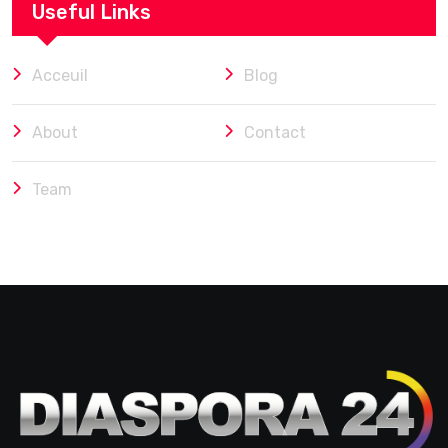
Useful Links
Acceuil
Blog
About
Contact
Team