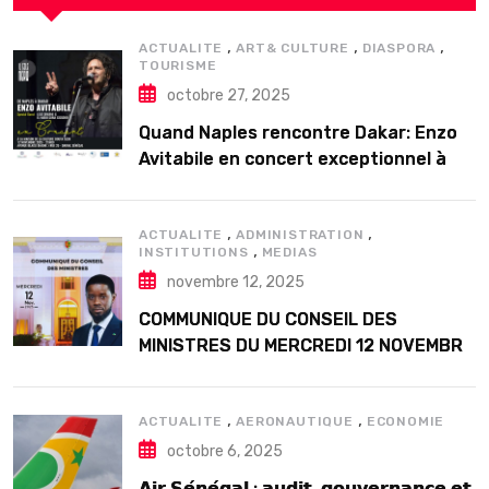
,
,
,
ACTUALITE
ART& CULTURE
DIASPORA
TOURISME
octobre 27, 2025
Quand Naples rencontre Dakar: Enzo
Avitabile en concert exceptionnel à
Douta Seck
,
,
ACTUALITE
ADMINISTRATION
,
INSTITUTIONS
MEDIAS
novembre 12, 2025
COMMUNIQUE DU CONSEIL DES
MINISTRES DU MERCREDI 12 NOVEMBRE
2025
,
,
ACTUALITE
AERONAUTIQUE
ECONOMIE
octobre 6, 2025
𝗔𝗶𝗿 𝗦𝗲́𝗻𝗲́𝗴𝗮𝗹 : 𝗮𝘂𝗱𝗶𝘁, 𝗴𝗼𝘂𝘃𝗲𝗿𝗻𝗮𝗻𝗰𝗲 𝗲𝘁