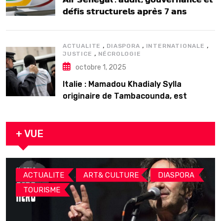
𝗱𝗲́𝗳𝗶𝘀 𝘀𝘁𝗿𝘂𝗰𝘁𝘂𝗿𝗲𝗹𝘀 𝗮𝗽𝗿𝗲̀𝘀 7 𝗮𝗻𝘀
𝗱’𝗲𝘅𝗶𝘀𝘁𝗲𝗻𝗰𝗲
,
,
,
ACTUALITE
DIASPORA
INTERNATIONALE
,
JUSTICE
NÉCROLOGIE
octobre 1, 2025
Italie : Mamadou Khadialy Sylla
originaire de Tambacounda, est
décédé en prison 24 heures après son
arrestation
+ VUE
,
,
,
ACTUALITE
ART& CULTURE
DIASPORA
TOURISME