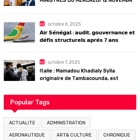
MINISTRES DU MERCREDI 12 NOVEMBRE
2025
octobre 6, 2025
𝗔𝗶𝗿 𝗦𝗲́𝗻𝗲́𝗴𝗮𝗹 : 𝗮𝘂𝗱𝗶𝘁, 𝗴𝗼𝘂𝘃𝗲𝗿𝗻𝗮𝗻𝗰𝗲 𝗲𝘁
𝗱𝗲́𝗳𝗶𝘀 𝘀𝘁𝗿𝘂𝗰𝘁𝘂𝗿𝗲𝗹𝘀 𝗮𝗽𝗿𝗲̀𝘀 7 𝗮𝗻𝘀
𝗱’𝗲𝘅𝗶𝘀𝘁𝗲𝗻𝗰𝗲
octobre 1, 2025
Italie : Mamadou Khadialy Sylla
originaire de Tambacounda, est
décédé en prison 24 heures après son
arrestation
Popular Tags
ACTUALITE
ADMINISTRATION
AERONAUTIQUE
ART& CULTURE
CHRONIQUE