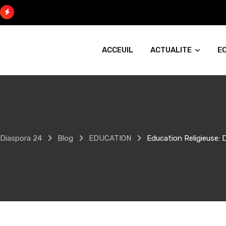
Skip
to
content
ACCEUIL
ACTUALITE
E
Diaspora 24
Blog
EDUCATION
Education Religieuse: 