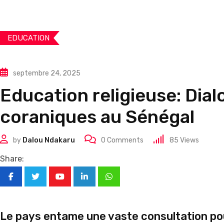
EDUCATION
septembre 24, 2025
Education religieuse: Dial
coraniques au Sénégal
by
Dalou Ndakaru
0
Comments
85
Views
Share:
Youtube
LinkedIn
Whatsapp
Le pays entame une vaste consultation pour