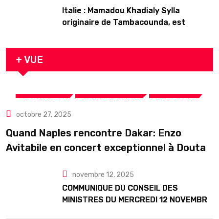
Italie : Mamadou Khadialy Sylla
originaire de Tambacounda, est
décédé en prison 24 heures après son
arrestation
+ VUE
,
,
,
ACTUALITE
ART& CULTURE
DIASPORA
octobre 27, 2025
TOURISME
Quand Naples rencontre Dakar: Enzo
Avitabile en concert exceptionnel à Douta
Seck
novembre 12, 2025
COMMUNIQUE DU CONSEIL DES
MINISTRES DU MERCREDI 12 NOVEMBRE
2025