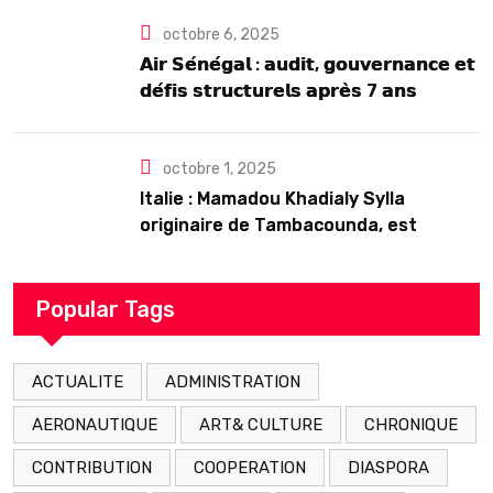
octobre 6, 2025
𝗔𝗶𝗿 𝗦𝗲́𝗻𝗲́𝗴𝗮𝗹 : 𝗮𝘂𝗱𝗶𝘁, 𝗴𝗼𝘂𝘃𝗲𝗿𝗻𝗮𝗻𝗰𝗲 𝗲𝘁
𝗱𝗲́𝗳𝗶𝘀 𝘀𝘁𝗿𝘂𝗰𝘁𝘂𝗿𝗲𝗹𝘀 𝗮𝗽𝗿𝗲̀𝘀 7 𝗮𝗻𝘀
𝗱’𝗲𝘅𝗶𝘀𝘁𝗲𝗻𝗰𝗲
octobre 1, 2025
Italie : Mamadou Khadialy Sylla
originaire de Tambacounda, est
décédé en prison 24 heures après son
arrestation
Popular Tags
ACTUALITE
ADMINISTRATION
AERONAUTIQUE
ART& CULTURE
CHRONIQUE
CONTRIBUTION
COOPERATION
DIASPORA