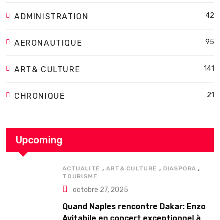
42
ADMINISTRATION
95
AERONAUTIQUE
141
ART& CULTURE
21
CHRONIQUE
Upcoming
,
,
,
ACTUALITE
ART& CULTURE
DIASPORA
TOURISME
octobre 27, 2025
Quand Naples rencontre Dakar: Enzo
Avitabile en concert exceptionnel à