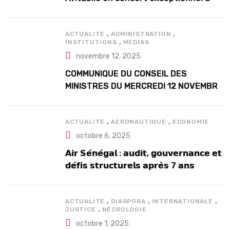
Douta Seck
,
,
ACTUALITE
ADMINISTRATION
,
INSTITUTIONS
MEDIAS
novembre 12, 2025
COMMUNIQUE DU CONSEIL DES
MINISTRES DU MERCREDI 12 NOVEMBRE
2025
,
,
ACTUALITE
AERONAUTIQUE
ECONOMIE
octobre 6, 2025
𝗔𝗶𝗿 𝗦𝗲́𝗻𝗲́𝗴𝗮𝗹 : 𝗮𝘂𝗱𝗶𝘁, 𝗴𝗼𝘂𝘃𝗲𝗿𝗻𝗮𝗻𝗰𝗲 𝗲𝘁
𝗱𝗲́𝗳𝗶𝘀 𝘀𝘁𝗿𝘂𝗰𝘁𝘂𝗿𝗲𝗹𝘀 𝗮𝗽𝗿𝗲̀𝘀 7 𝗮𝗻𝘀
𝗱’𝗲𝘅𝗶𝘀𝘁𝗲𝗻𝗰𝗲
,
,
,
ACTUALITE
DIASPORA
INTERNATIONALE
,
JUSTICE
NÉCROLOGIE
octobre 1, 2025