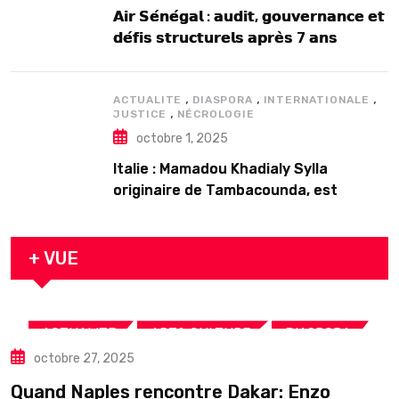
𝗔𝗶𝗿 𝗦𝗲́𝗻𝗲́𝗴𝗮𝗹 : 𝗮𝘂𝗱𝗶𝘁, 𝗴𝗼𝘂𝘃𝗲𝗿𝗻𝗮𝗻𝗰𝗲 𝗲𝘁
𝗱𝗲́𝗳𝗶𝘀 𝘀𝘁𝗿𝘂𝗰𝘁𝘂𝗿𝗲𝗹𝘀 𝗮𝗽𝗿𝗲̀𝘀 7 𝗮𝗻𝘀
𝗱’𝗲𝘅𝗶𝘀𝘁𝗲𝗻𝗰𝗲
,
,
,
ACTUALITE
DIASPORA
INTERNATIONALE
,
JUSTICE
NÉCROLOGIE
octobre 1, 2025
Italie : Mamadou Khadialy Sylla
originaire de Tambacounda, est
décédé en prison 24 heures après son
arrestation
+ VUE
,
,
,
ACTUALITE
ART& CULTURE
DIASPORA
octobre 27, 2025
TOURISME
Quand Naples rencontre Dakar: Enzo