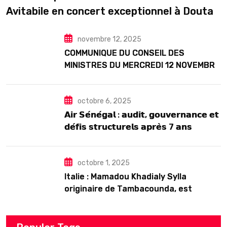
Avitabile en concert exceptionnel à Douta
Seck
novembre 12, 2025
COMMUNIQUE DU CONSEIL DES
MINISTRES DU MERCREDI 12 NOVEMBRE
2025
octobre 6, 2025
𝗔𝗶𝗿 𝗦𝗲́𝗻𝗲́𝗴𝗮𝗹 : 𝗮𝘂𝗱𝗶𝘁, 𝗴𝗼𝘂𝘃𝗲𝗿𝗻𝗮𝗻𝗰𝗲 𝗲𝘁
𝗱𝗲́𝗳𝗶𝘀 𝘀𝘁𝗿𝘂𝗰𝘁𝘂𝗿𝗲𝗹𝘀 𝗮𝗽𝗿𝗲̀𝘀 7 𝗮𝗻𝘀
𝗱’𝗲𝘅𝗶𝘀𝘁𝗲𝗻𝗰𝗲
octobre 1, 2025
Italie : Mamadou Khadialy Sylla
originaire de Tambacounda, est
décédé en prison 24 heures après son
arrestation