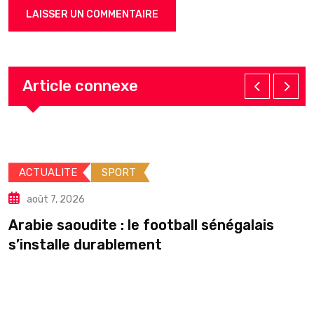
Article connexe
ACTUALITE
SPORT
août 7, 2026
Arabie saoudite : le football sénégalais
É
s’installe durablement
p