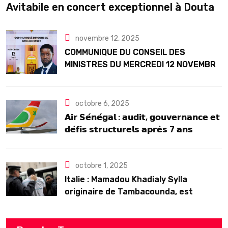
Avitabile en concert exceptionnel à Douta
Seck
novembre 12, 2025
COMMUNIQUE DU CONSEIL DES
MINISTRES DU MERCREDI 12 NOVEMBRE
2025
octobre 6, 2025
𝗔𝗶𝗿 𝗦𝗲́𝗻𝗲́𝗴𝗮𝗹 : 𝗮𝘂𝗱𝗶𝘁, 𝗴𝗼𝘂𝘃𝗲𝗿𝗻𝗮𝗻𝗰𝗲 𝗲𝘁
𝗱𝗲́𝗳𝗶𝘀 𝘀𝘁𝗿𝘂𝗰𝘁𝘂𝗿𝗲𝗹𝘀 𝗮𝗽𝗿𝗲̀𝘀 7 𝗮𝗻𝘀
𝗱’𝗲𝘅𝗶𝘀𝘁𝗲𝗻𝗰𝗲
octobre 1, 2025
Italie : Mamadou Khadialy Sylla
originaire de Tambacounda, est
décédé en prison 24 heures après son
arrestation