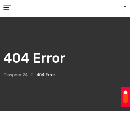
Skip
to
content
404 Error
Diaspora 24
404 Error