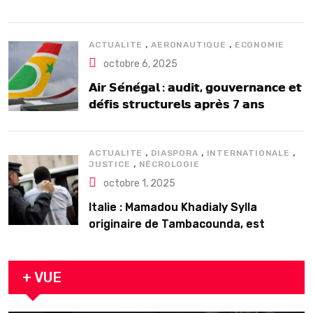
2025
,
,
ACTUALITE
AERONAUTIQUE
ECONOMIE
octobre 6, 2025
𝗔𝗶𝗿 𝗦𝗲́𝗻𝗲́𝗴𝗮𝗹 : 𝗮𝘂𝗱𝗶𝘁, 𝗴𝗼𝘂𝘃𝗲𝗿𝗻𝗮𝗻𝗰𝗲 𝗲𝘁
𝗱𝗲́𝗳𝗶𝘀 𝘀𝘁𝗿𝘂𝗰𝘁𝘂𝗿𝗲𝗹𝘀 𝗮𝗽𝗿𝗲̀𝘀 7 𝗮𝗻𝘀
𝗱’𝗲𝘅𝗶𝘀𝘁𝗲𝗻𝗰𝗲
,
,
,
ACTUALITE
DIASPORA
INTERNATIONALE
,
JUSTICE
NÉCROLOGIE
octobre 1, 2025
Italie : Mamadou Khadialy Sylla
originaire de Tambacounda, est
décédé en prison 24 heures après son
arrestation
+ VUE