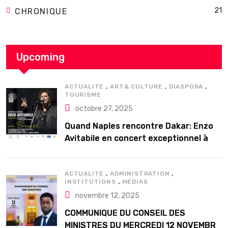
21
CHRONIQUE
Upcoming
,
,
,
ACTUALITE
ART& CULTURE
DIASPORA
TOURISME
octobre 27, 2025
Quand Naples rencontre Dakar: Enzo
Avitabile en concert exceptionnel à
Douta Seck
,
,
ACTUALITE
ADMINISTRATION
,
INSTITUTIONS
MEDIAS
novembre 12, 2025
COMMUNIQUE DU CONSEIL DES
MINISTRES DU MERCREDI 12 NOVEMBRE