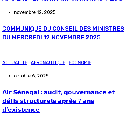
novembre 12, 2025
COMMUNIQUE DU CONSEIL DES MINISTRES
DU MERCREDI 12 NOVEMBRE 2025
ACTUALITE
,
AERONAUTIQUE
,
ECONOMIE
octobre 6, 2025
𝗔𝗶𝗿 𝗦𝗲́𝗻𝗲́𝗴𝗮𝗹 : 𝗮𝘂𝗱𝗶𝘁, 𝗴𝗼𝘂𝘃𝗲𝗿𝗻𝗮𝗻𝗰𝗲 𝗲𝘁
𝗱𝗲́𝗳𝗶𝘀 𝘀𝘁𝗿𝘂𝗰𝘁𝘂𝗿𝗲𝗹𝘀 𝗮𝗽𝗿𝗲̀𝘀 7 𝗮𝗻𝘀
𝗱’𝗲𝘅𝗶𝘀𝘁𝗲𝗻𝗰𝗲