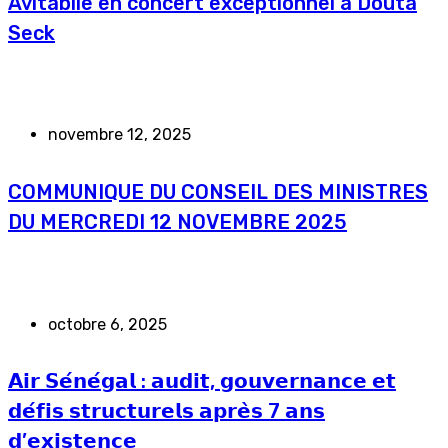
Avitabile en concert exceptionnel à Douta
Seck
novembre 12, 2025
COMMUNIQUE DU CONSEIL DES MINISTRES
DU MERCREDI 12 NOVEMBRE 2025
octobre 6, 2025
𝗔𝗶𝗿 𝗦𝗲́𝗻𝗲́𝗴𝗮𝗹 : 𝗮𝘂𝗱𝗶𝘁, 𝗴𝗼𝘂𝘃𝗲𝗿𝗻𝗮𝗻𝗰𝗲 𝗲𝘁
𝗱𝗲́𝗳𝗶𝘀 𝘀𝘁𝗿𝘂𝗰𝘁𝘂𝗿𝗲𝗹𝘀 𝗮𝗽𝗿𝗲̀𝘀 7 𝗮𝗻𝘀
𝗱’𝗲𝘅𝗶𝘀𝘁𝗲𝗻𝗰𝗲