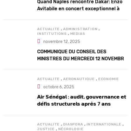
Quand Naples rencontre Dakar: Enzo
Avitabile en concert exceptionnel à
Douta Seck
,
,
ACTUALITE
ADMINISTRATION
,
INSTITUTIONS
MEDIAS
novembre 12, 2025
COMMUNIQUE DU CONSEIL DES
MINISTRES DU MERCREDI 12 NOVEMBRE
2025
,
,
ACTUALITE
AERONAUTIQUE
ECONOMIE
octobre 6, 2025
𝗔𝗶𝗿 𝗦𝗲́𝗻𝗲́𝗴𝗮𝗹 : 𝗮𝘂𝗱𝗶𝘁, 𝗴𝗼𝘂𝘃𝗲𝗿𝗻𝗮𝗻𝗰𝗲 𝗲𝘁
𝗱𝗲́𝗳𝗶𝘀 𝘀𝘁𝗿𝘂𝗰𝘁𝘂𝗿𝗲𝗹𝘀 𝗮𝗽𝗿𝗲̀𝘀 7 𝗮𝗻𝘀
𝗱’𝗲𝘅𝗶𝘀𝘁𝗲𝗻𝗰𝗲
,
,
,
ACTUALITE
DIASPORA
INTERNATIONALE
,
JUSTICE
NÉCROLOGIE