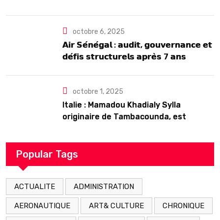
2025
octobre 6, 2025
𝗔𝗶𝗿 𝗦𝗲́𝗻𝗲́𝗴𝗮𝗹 : 𝗮𝘂𝗱𝗶𝘁, 𝗴𝗼𝘂𝘃𝗲𝗿𝗻𝗮𝗻𝗰𝗲 𝗲𝘁
𝗱𝗲́𝗳𝗶𝘀 𝘀𝘁𝗿𝘂𝗰𝘁𝘂𝗿𝗲𝗹𝘀 𝗮𝗽𝗿𝗲̀𝘀 7 𝗮𝗻𝘀
𝗱’𝗲𝘅𝗶𝘀𝘁𝗲𝗻𝗰𝗲
octobre 1, 2025
Italie : Mamadou Khadialy Sylla
originaire de Tambacounda, est
décédé en prison 24 heures après son
arrestation
Popular Tags
ACTUALITE
ADMINISTRATION
AERONAUTIQUE
ART& CULTURE
CHRONIQUE