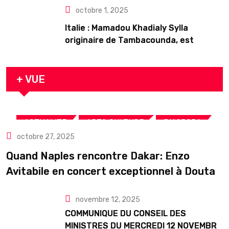
octobre 1, 2025
Italie : Mamadou Khadialy Sylla
originaire de Tambacounda, est
décédé en prison 24 heures après son
arrestation
+ VUE
,
,
,
ACTUALITE
ART& CULTURE
DIASPORA
octobre 27, 2025
TOURISME
Quand Naples rencontre Dakar: Enzo
Avitabile en concert exceptionnel à Douta
Seck
novembre 12, 2025
COMMUNIQUE DU CONSEIL DES
MINISTRES DU MERCREDI 12 NOVEMBRE