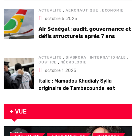
,
,
ACTUALITE
AERONAUTIQUE
ECONOMIE
octobre 6, 2025
𝗔𝗶𝗿 𝗦𝗲́𝗻𝗲́𝗴𝗮𝗹 : 𝗮𝘂𝗱𝗶𝘁, 𝗴𝗼𝘂𝘃𝗲𝗿𝗻𝗮𝗻𝗰𝗲 𝗲𝘁
𝗱𝗲́𝗳𝗶𝘀 𝘀𝘁𝗿𝘂𝗰𝘁𝘂𝗿𝗲𝗹𝘀 𝗮𝗽𝗿𝗲̀𝘀 7 𝗮𝗻𝘀
𝗱’𝗲𝘅𝗶𝘀𝘁𝗲𝗻𝗰𝗲
,
,
,
ACTUALITE
DIASPORA
INTERNATIONALE
,
JUSTICE
NÉCROLOGIE
octobre 1, 2025
Italie : Mamadou Khadialy Sylla
originaire de Tambacounda, est
décédé en prison 24 heures après son
arrestation
+ VUE