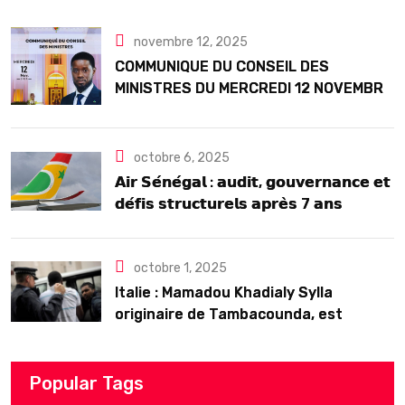
Seck
novembre 12, 2025
COMMUNIQUE DU CONSEIL DES
MINISTRES DU MERCREDI 12 NOVEMBRE
2025
octobre 6, 2025
𝗔𝗶𝗿 𝗦𝗲́𝗻𝗲́𝗴𝗮𝗹 : 𝗮𝘂𝗱𝗶𝘁, 𝗴𝗼𝘂𝘃𝗲𝗿𝗻𝗮𝗻𝗰𝗲 𝗲𝘁
𝗱𝗲́𝗳𝗶𝘀 𝘀𝘁𝗿𝘂𝗰𝘁𝘂𝗿𝗲𝗹𝘀 𝗮𝗽𝗿𝗲̀𝘀 7 𝗮𝗻𝘀
𝗱’𝗲𝘅𝗶𝘀𝘁𝗲𝗻𝗰𝗲
octobre 1, 2025
Italie : Mamadou Khadialy Sylla
originaire de Tambacounda, est
décédé en prison 24 heures après son
arrestation
Popular Tags