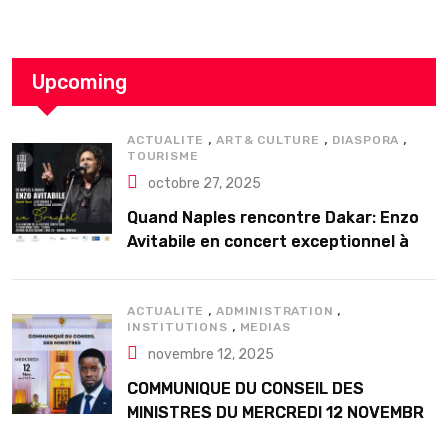
Upcoming
,
,
,
ACTUALITE
ART& CULTURE
DIASPORA
TOURISME
octobre 27, 2025
Quand Naples rencontre Dakar: Enzo
Avitabile en concert exceptionnel à
Douta Seck
,
,
ACTUALITE
ADMINISTRATION
,
INSTITUTIONS
MEDIAS
novembre 12, 2025
COMMUNIQUE DU CONSEIL DES
MINISTRES DU MERCREDI 12 NOVEMBRE
2025