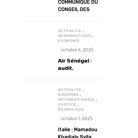
COMMUNIQUE DU
CONSEIL DES
MINISTRES DU
MERCREDI 12
,
NOVEMBRE 2025
ACTUALITE
,
AERONAUTIQUE
ECONOMIE
octobre 6, 2025
𝗔𝗶𝗿 𝗦𝗲́𝗻𝗲́𝗴𝗮𝗹 :
𝗮𝘂𝗱𝗶𝘁,
𝗴𝗼𝘂𝘃𝗲𝗿𝗻𝗮𝗻𝗰𝗲 𝗲𝘁
𝗱𝗲́𝗳𝗶𝘀
,
𝘀𝘁𝗿𝘂𝗰𝘁𝘂𝗿𝗲𝗹𝘀
ACTUALITE
,
DIASPORA
𝗮𝗽𝗿𝗲̀𝘀 7 𝗮𝗻𝘀
,
INTERNATIONALE
,
𝗱’𝗲𝘅𝗶𝘀𝘁𝗲𝗻𝗰𝗲
JUSTICE
NÉCROLOGIE
octobre 1, 2025
Italie : Mamadou
Khadialy Sylla