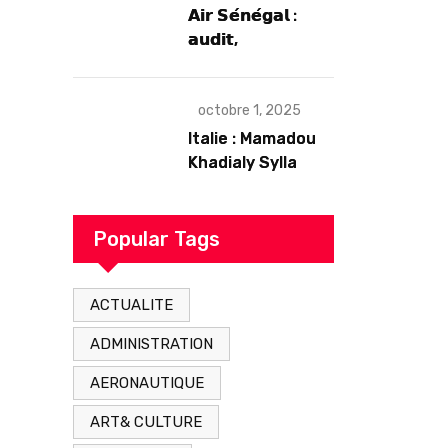
𝗔𝗶𝗿 𝗦𝗲́𝗻𝗲́𝗴𝗮𝗹 :
𝗮𝘂𝗱𝗶𝘁,
𝗴𝗼𝘂𝘃𝗲𝗿𝗻𝗮𝗻𝗰𝗲 𝗲𝘁
𝗱𝗲́𝗳𝗶𝘀
𝘀𝘁𝗿𝘂𝗰𝘁𝘂𝗿𝗲𝗹𝘀
octobre 1, 2025
𝗮𝗽𝗿𝗲̀𝘀 7 𝗮𝗻𝘀
Italie : Mamadou
𝗱’𝗲𝘅𝗶𝘀𝘁𝗲𝗻𝗰𝗲
Khadialy Sylla
originaire de
Tambacounda,
est décédé en
Popular Tags
prison 24 heures
après son
ACTUALITE
arrestation
ADMINISTRATION
AERONAUTIQUE
ART& CULTURE