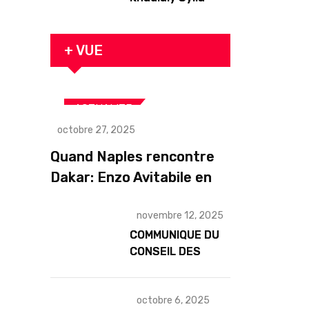
originaire de
Tambacounda,
est décédé en
+ VUE
prison 24 heures
après son
arrestation
,
ACTUALITE
,
ART& CULTURE
octobre 27, 2025
,
DIASPORA
TOURISME
Quand Naples rencontre
Dakar: Enzo Avitabile en
concert exceptionnel à
novembre 12, 2025
Douta Seck
COMMUNIQUE DU
CONSEIL DES
MINISTRES DU
MERCREDI 12
NOVEMBRE 2025
octobre 6, 2025