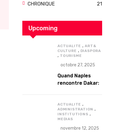
CHRONIQUE
21
Upcoming
,
ACTUALITE
ART&
,
CULTURE
DIASPORA
,
TOURISME
octobre 27, 2025
Quand Naples
rencontre Dakar:
Enzo Avitabile en
concert
,
exceptionnel à
ACTUALITE
,
ADMINISTRATION
Douta Seck
,
INSTITUTIONS
MEDIAS
novembre 12, 2025