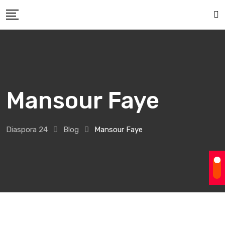
Skip
to
content
Mansour Faye
Diaspora 24
Blog
Mansour Faye