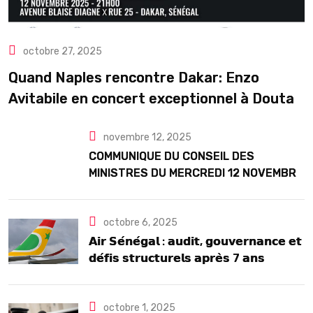
octobre 27, 2025
Quand Naples rencontre Dakar: Enzo
Avitabile en concert exceptionnel à Douta
Seck
novembre 12, 2025
COMMUNIQUE DU CONSEIL DES
MINISTRES DU MERCREDI 12 NOVEMBRE
2025
octobre 6, 2025
𝗔𝗶𝗿 𝗦𝗲́𝗻𝗲́𝗴𝗮𝗹 : 𝗮𝘂𝗱𝗶𝘁, 𝗴𝗼𝘂𝘃𝗲𝗿𝗻𝗮𝗻𝗰𝗲 𝗲𝘁
𝗱𝗲́𝗳𝗶𝘀 𝘀𝘁𝗿𝘂𝗰𝘁𝘂𝗿𝗲𝗹𝘀 𝗮𝗽𝗿𝗲̀𝘀 7 𝗮𝗻𝘀
𝗱’𝗲𝘅𝗶𝘀𝘁𝗲𝗻𝗰𝗲
octobre 1, 2025