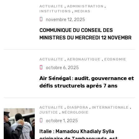
,
,
ACTUALITE
ADMINISTRATION
,
INSTITUTIONS
MEDIAS
novembre 12, 2025
COMMUNIQUE DU CONSEIL DES
MINISTRES DU MERCREDI 12 NOVEMBRE
2025
,
,
ACTUALITE
AERONAUTIQUE
ECONOMIE
octobre 6, 2025
𝗔𝗶𝗿 𝗦𝗲́𝗻𝗲́𝗴𝗮𝗹 : 𝗮𝘂𝗱𝗶𝘁, 𝗴𝗼𝘂𝘃𝗲𝗿𝗻𝗮𝗻𝗰𝗲 𝗲𝘁
𝗱𝗲́𝗳𝗶𝘀 𝘀𝘁𝗿𝘂𝗰𝘁𝘂𝗿𝗲𝗹𝘀 𝗮𝗽𝗿𝗲̀𝘀 7 𝗮𝗻𝘀
𝗱’𝗲𝘅𝗶𝘀𝘁𝗲𝗻𝗰𝗲
,
,
,
ACTUALITE
DIASPORA
INTERNATIONALE
,
JUSTICE
NÉCROLOGIE
octobre 1, 2025
Italie : Mamadou Khadialy Sylla
originaire de Tambacounda, est