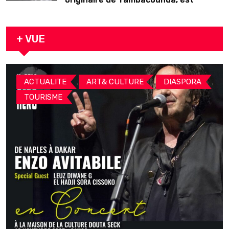
décédé en prison 24 heures après son
arrestation
+ VUE
,
,
,
ACTUALITE
ART& CULTURE
DIASPORA
TOURISME