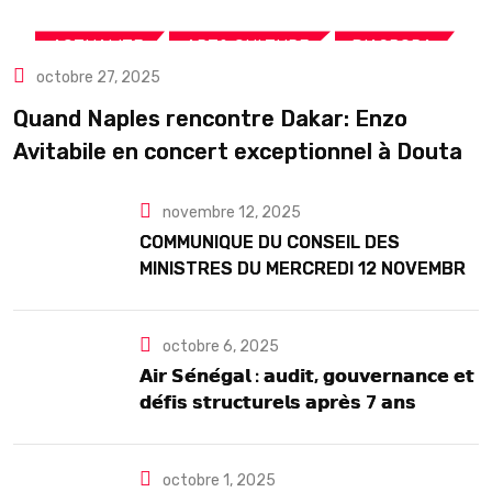
,
,
,
ACTUALITE
ART& CULTURE
DIASPORA
octobre 27, 2025
TOURISME
Quand Naples rencontre Dakar: Enzo
Avitabile en concert exceptionnel à Douta
Seck
novembre 12, 2025
COMMUNIQUE DU CONSEIL DES
MINISTRES DU MERCREDI 12 NOVEMBRE
2025
octobre 6, 2025
𝗔𝗶𝗿 𝗦𝗲́𝗻𝗲́𝗴𝗮𝗹 : 𝗮𝘂𝗱𝗶𝘁, 𝗴𝗼𝘂𝘃𝗲𝗿𝗻𝗮𝗻𝗰𝗲 𝗲𝘁
𝗱𝗲́𝗳𝗶𝘀 𝘀𝘁𝗿𝘂𝗰𝘁𝘂𝗿𝗲𝗹𝘀 𝗮𝗽𝗿𝗲̀𝘀 7 𝗮𝗻𝘀
𝗱’𝗲𝘅𝗶𝘀𝘁𝗲𝗻𝗰𝗲
octobre 1, 2025