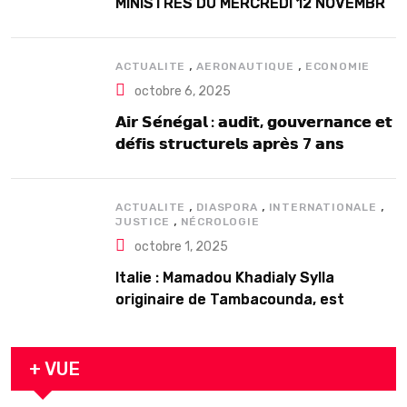
MINISTRES DU MERCREDI 12 NOVEMBRE
2025
,
,
ACTUALITE
AERONAUTIQUE
ECONOMIE
octobre 6, 2025
𝗔𝗶𝗿 𝗦𝗲́𝗻𝗲́𝗴𝗮𝗹 : 𝗮𝘂𝗱𝗶𝘁, 𝗴𝗼𝘂𝘃𝗲𝗿𝗻𝗮𝗻𝗰𝗲 𝗲𝘁
𝗱𝗲́𝗳𝗶𝘀 𝘀𝘁𝗿𝘂𝗰𝘁𝘂𝗿𝗲𝗹𝘀 𝗮𝗽𝗿𝗲̀𝘀 7 𝗮𝗻𝘀
𝗱’𝗲𝘅𝗶𝘀𝘁𝗲𝗻𝗰𝗲
,
,
,
ACTUALITE
DIASPORA
INTERNATIONALE
,
JUSTICE
NÉCROLOGIE
octobre 1, 2025
Italie : Mamadou Khadialy Sylla
originaire de Tambacounda, est
décédé en prison 24 heures après son
arrestation
+ VUE