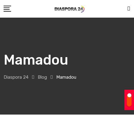
Skip
to
content
Mamadou
Diaspora 24
Blog
Mamadou