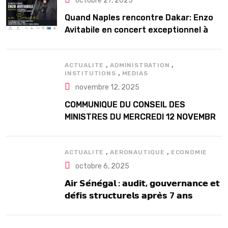
octobre 27, 2025
Quand Naples rencontre Dakar: Enzo
Avitabile en concert exceptionnel à
Douta Seck
,
,
ACTUALITE
ADMINISTRATION
,
INSTITUTIONS
MEDIAS
novembre 12, 2025
COMMUNIQUE DU CONSEIL DES
MINISTRES DU MERCREDI 12 NOVEMBRE
2025
,
,
ACTUALITE
AERONAUTIQUE
ECONOMIE
octobre 6, 2025
𝗔𝗶𝗿 𝗦𝗲́𝗻𝗲́𝗴𝗮𝗹 : 𝗮𝘂𝗱𝗶𝘁, 𝗴𝗼𝘂𝘃𝗲𝗿𝗻𝗮𝗻𝗰𝗲 𝗲𝘁
𝗱𝗲́𝗳𝗶𝘀 𝘀𝘁𝗿𝘂𝗰𝘁𝘂𝗿𝗲𝗹𝘀 𝗮𝗽𝗿𝗲̀𝘀 7 𝗮𝗻𝘀
𝗱’𝗲𝘅𝗶𝘀𝘁𝗲𝗻𝗰𝗲