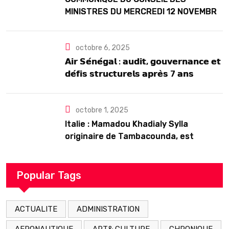
MINISTRES DU MERCREDI 12 NOVEMBRE
2025
octobre 6, 2025
𝗔𝗶𝗿 𝗦𝗲́𝗻𝗲́𝗴𝗮𝗹 : 𝗮𝘂𝗱𝗶𝘁, 𝗴𝗼𝘂𝘃𝗲𝗿𝗻𝗮𝗻𝗰𝗲 𝗲𝘁
𝗱𝗲́𝗳𝗶𝘀 𝘀𝘁𝗿𝘂𝗰𝘁𝘂𝗿𝗲𝗹𝘀 𝗮𝗽𝗿𝗲̀𝘀 7 𝗮𝗻𝘀
𝗱’𝗲𝘅𝗶𝘀𝘁𝗲𝗻𝗰𝗲
octobre 1, 2025
Italie : Mamadou Khadialy Sylla
originaire de Tambacounda, est
décédé en prison 24 heures après son
arrestation
Popular Tags
ACTUALITE
ADMINISTRATION