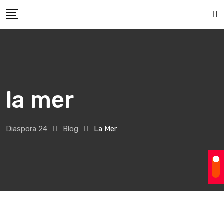
Skip
to
content
la mer
Diaspora 24
Blog
La Mer