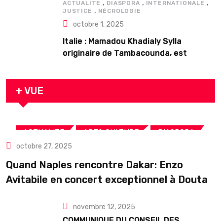
,
,
,
ACTUALITE
DIASPORA
INTERNATIONALE
,
JUSTICE
NÉCROLOGIE
octobre 1, 2025
Italie : Mamadou Khadialy Sylla
originaire de Tambacounda, est
décédé en prison 24 heures après son
arrestation
+ VUE
,
,
,
ACTUALITE
ART& CULTURE
DIASPORA
octobre 27, 2025
TOURISME
Quand Naples rencontre Dakar: Enzo
Avitabile en concert exceptionnel à Douta
Seck
novembre 12, 2025
COMMUNIQUE DU CONSEIL DES