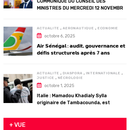
COMMUNIQUE DU CONSEIL DES
MINISTRES DU MERCREDI 12 NOVEMBRE
2025
,
,
ACTUALITE
AERONAUTIQUE
ECONOMIE
octobre 6, 2025
𝗔𝗶𝗿 𝗦𝗲́𝗻𝗲́𝗴𝗮𝗹 : 𝗮𝘂𝗱𝗶𝘁, 𝗴𝗼𝘂𝘃𝗲𝗿𝗻𝗮𝗻𝗰𝗲 𝗲𝘁
𝗱𝗲́𝗳𝗶𝘀 𝘀𝘁𝗿𝘂𝗰𝘁𝘂𝗿𝗲𝗹𝘀 𝗮𝗽𝗿𝗲̀𝘀 7 𝗮𝗻𝘀
𝗱’𝗲𝘅𝗶𝘀𝘁𝗲𝗻𝗰𝗲
,
,
,
ACTUALITE
DIASPORA
INTERNATIONALE
,
JUSTICE
NÉCROLOGIE
octobre 1, 2025
Italie : Mamadou Khadialy Sylla
originaire de Tambacounda, est
décédé en prison 24 heures après son
arrestation
+ VUE