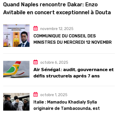
Quand Naples rencontre Dakar: Enzo
Avitabile en concert exceptionnel à Douta
Seck
novembre 12, 2025
COMMUNIQUE DU CONSEIL DES
MINISTRES DU MERCREDI 12 NOVEMBRE
2025
octobre 6, 2025
𝗔𝗶𝗿 𝗦𝗲́𝗻𝗲́𝗴𝗮𝗹 : 𝗮𝘂𝗱𝗶𝘁, 𝗴𝗼𝘂𝘃𝗲𝗿𝗻𝗮𝗻𝗰𝗲 𝗲𝘁
𝗱𝗲́𝗳𝗶𝘀 𝘀𝘁𝗿𝘂𝗰𝘁𝘂𝗿𝗲𝗹𝘀 𝗮𝗽𝗿𝗲̀𝘀 7 𝗮𝗻𝘀
𝗱’𝗲𝘅𝗶𝘀𝘁𝗲𝗻𝗰𝗲
octobre 1, 2025
Italie : Mamadou Khadialy Sylla
originaire de Tambacounda, est
décédé en prison 24 heures après son