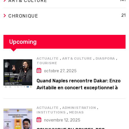
ART& CULTURE
21
CHRONIQUE
Upcoming
,
,
,
ACTUALITE
ART& CULTURE
DIASPORA
TOURISME
octobre 27, 2025
Quand Naples rencontre Dakar: Enzo
Avitabile en concert exceptionnel à
Douta Seck
,
,
ACTUALITE
ADMINISTRATION
,
INSTITUTIONS
MEDIAS
novembre 12, 2025