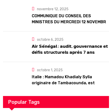
Seck
novembre 12, 2025
COMMUNIQUE DU CONSEIL DES
MINISTRES DU MERCREDI 12 NOVEMBRE
2025
octobre 6, 2025
𝗔𝗶𝗿 𝗦𝗲́𝗻𝗲́𝗴𝗮𝗹 : 𝗮𝘂𝗱𝗶𝘁, 𝗴𝗼𝘂𝘃𝗲𝗿𝗻𝗮𝗻𝗰𝗲 𝗲𝘁
𝗱𝗲́𝗳𝗶𝘀 𝘀𝘁𝗿𝘂𝗰𝘁𝘂𝗿𝗲𝗹𝘀 𝗮𝗽𝗿𝗲̀𝘀 7 𝗮𝗻𝘀
𝗱’𝗲𝘅𝗶𝘀𝘁𝗲𝗻𝗰𝗲
octobre 1, 2025
Italie : Mamadou Khadialy Sylla
originaire de Tambacounda, est
décédé en prison 24 heures après son
arrestation
Popular Tags