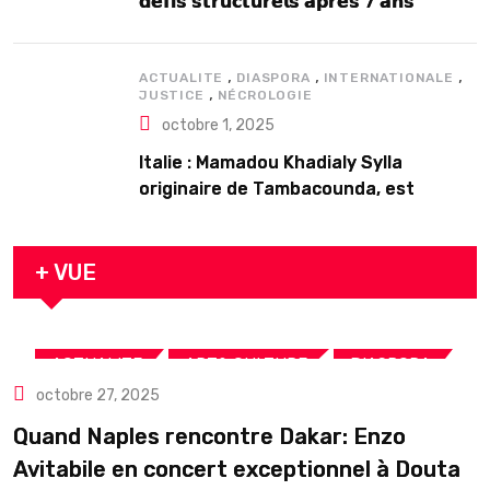
𝗱𝗲́𝗳𝗶𝘀 𝘀𝘁𝗿𝘂𝗰𝘁𝘂𝗿𝗲𝗹𝘀 𝗮𝗽𝗿𝗲̀𝘀 7 𝗮𝗻𝘀
𝗱’𝗲𝘅𝗶𝘀𝘁𝗲𝗻𝗰𝗲
,
,
,
ACTUALITE
DIASPORA
INTERNATIONALE
,
JUSTICE
NÉCROLOGIE
octobre 1, 2025
Italie : Mamadou Khadialy Sylla
originaire de Tambacounda, est
décédé en prison 24 heures après son
arrestation
+ VUE
,
,
,
ACTUALITE
ART& CULTURE
DIASPORA
octobre 27, 2025
TOURISME
Quand Naples rencontre Dakar: Enzo
Avitabile en concert exceptionnel à Douta