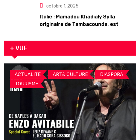
octobre 1, 2025
Italie : Mamadou Khadialy Sylla
originaire de Tambacounda, est
décédé en prison 24 heures après son
arrestation
+ VUE
,
,
,
ACTUALITE
ART& CULTURE
DIASPORA
TOURISME