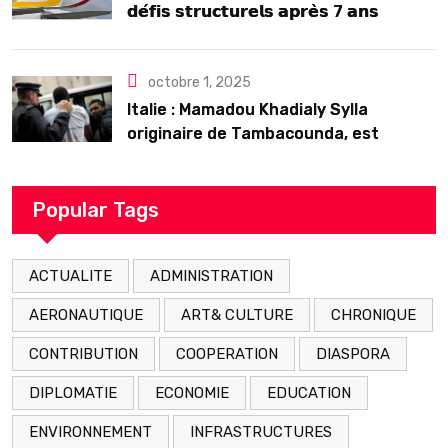
𝗱𝗲́𝗳𝗶𝘀 𝘀𝘁𝗿𝘂𝗰𝘁𝘂𝗿𝗲𝗹𝘀 𝗮𝗽𝗿𝗲̀𝘀 7 𝗮𝗻𝘀
𝗱’𝗲𝘅𝗶𝘀𝘁𝗲𝗻𝗰𝗲
octobre 1, 2025
Italie : Mamadou Khadialy Sylla
originaire de Tambacounda, est
décédé en prison 24 heures après son
arrestation
Popular Tags
ACTUALITE
ADMINISTRATION
AERONAUTIQUE
ART& CULTURE
CHRONIQUE
CONTRIBUTION
COOPERATION
DIASPORA
DIPLOMATIE
ECONOMIE
EDUCATION
ENVIRONNEMENT
INFRASTRUCTURES