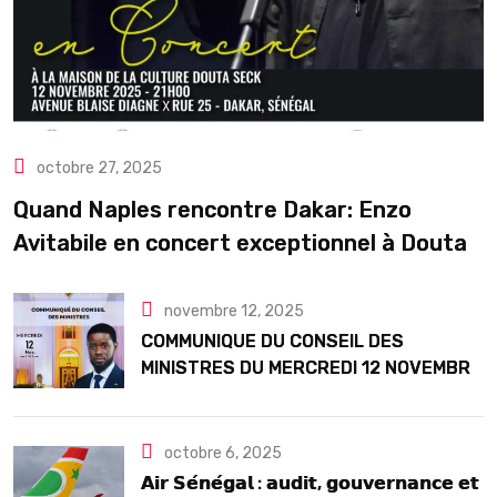
octobre 27, 2025
Quand Naples rencontre Dakar: Enzo
Avitabile en concert exceptionnel à Douta
Seck
novembre 12, 2025
COMMUNIQUE DU CONSEIL DES
MINISTRES DU MERCREDI 12 NOVEMBRE
2025
octobre 6, 2025
𝗔𝗶𝗿 𝗦𝗲́𝗻𝗲́𝗴𝗮𝗹 : 𝗮𝘂𝗱𝗶𝘁, 𝗴𝗼𝘂𝘃𝗲𝗿𝗻𝗮𝗻𝗰𝗲 𝗲𝘁