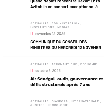
Quand Naples rencontre Dakar: Enzo
Avitabile en concert exceptionnel à
Douta Seck
,
,
ACTUALITE
ADMINISTRATION
,
INSTITUTIONS
MEDIAS
novembre 12, 2025
COMMUNIQUE DU CONSEIL DES
MINISTRES DU MERCREDI 12 NOVEMBRE
2025
,
,
ACTUALITE
AERONAUTIQUE
ECONOMIE
octobre 6, 2025
𝗔𝗶𝗿 𝗦𝗲́𝗻𝗲́𝗴𝗮𝗹 : 𝗮𝘂𝗱𝗶𝘁, 𝗴𝗼𝘂𝘃𝗲𝗿𝗻𝗮𝗻𝗰𝗲 𝗲𝘁
𝗱𝗲́𝗳𝗶𝘀 𝘀𝘁𝗿𝘂𝗰𝘁𝘂𝗿𝗲𝗹𝘀 𝗮𝗽𝗿𝗲̀𝘀 7 𝗮𝗻𝘀
𝗱’𝗲𝘅𝗶𝘀𝘁𝗲𝗻𝗰𝗲
,
,
,
ACTUALITE
DIASPORA
INTERNATIONALE
,
JUSTICE
NÉCROLOGIE