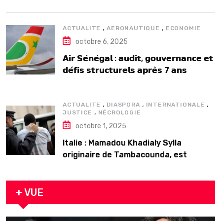
2025
,
,
ACTUALITE
AERONAUTIQUE
ECONOMIE
octobre 6, 2025
𝗔𝗶𝗿 𝗦𝗲́𝗻𝗲́𝗴𝗮𝗹 : 𝗮𝘂𝗱𝗶𝘁, 𝗴𝗼𝘂𝘃𝗲𝗿𝗻𝗮𝗻𝗰𝗲 𝗲𝘁
𝗱𝗲́𝗳𝗶𝘀 𝘀𝘁𝗿𝘂𝗰𝘁𝘂𝗿𝗲𝗹𝘀 𝗮𝗽𝗿𝗲̀𝘀 7 𝗮𝗻𝘀
𝗱’𝗲𝘅𝗶𝘀𝘁𝗲𝗻𝗰𝗲
,
,
,
ACTUALITE
DIASPORA
INTERNATIONALE
,
JUSTICE
NÉCROLOGIE
octobre 1, 2025
Italie : Mamadou Khadialy Sylla
originaire de Tambacounda, est
décédé en prison 24 heures après son
arrestation
+ VUE