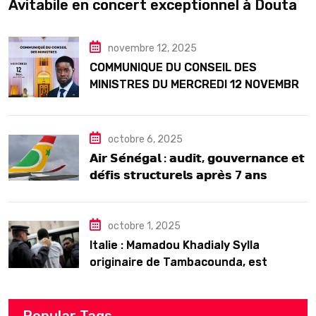
Avitabile en concert exceptionnel à Douta
Seck
novembre 12, 2025
COMMUNIQUE DU CONSEIL DES
MINISTRES DU MERCREDI 12 NOVEMBRE
2025
octobre 6, 2025
𝗔𝗶𝗿 𝗦𝗲́𝗻𝗲́𝗴𝗮𝗹 : 𝗮𝘂𝗱𝗶𝘁, 𝗴𝗼𝘂𝘃𝗲𝗿𝗻𝗮𝗻𝗰𝗲 𝗲𝘁
𝗱𝗲́𝗳𝗶𝘀 𝘀𝘁𝗿𝘂𝗰𝘁𝘂𝗿𝗲𝗹𝘀 𝗮𝗽𝗿𝗲̀𝘀 7 𝗮𝗻𝘀
𝗱’𝗲𝘅𝗶𝘀𝘁𝗲𝗻𝗰𝗲
octobre 1, 2025
Italie : Mamadou Khadialy Sylla
originaire de Tambacounda, est
décédé en prison 24 heures après son
arrestation
Popular Tags