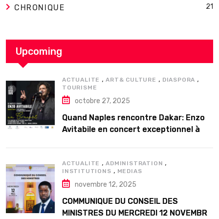
21
CHRONIQUE
Upcoming
,
,
,
ACTUALITE
ART& CULTURE
DIASPORA
TOURISME
octobre 27, 2025
Quand Naples rencontre Dakar: Enzo
Avitabile en concert exceptionnel à
Douta Seck
,
,
ACTUALITE
ADMINISTRATION
,
INSTITUTIONS
MEDIAS
novembre 12, 2025
COMMUNIQUE DU CONSEIL DES
MINISTRES DU MERCREDI 12 NOVEMBRE