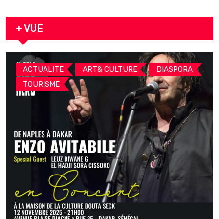
décédé en prison 24 heures après son
arrestation
+ VUE
,
,
,
ACTUALITE
ART& CULTURE
DIASPORA
TOURISME