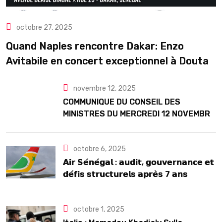
octobre 27, 2025
Quand Naples rencontre Dakar: Enzo
Avitabile en concert exceptionnel à Douta
Seck
novembre 12, 2025
COMMUNIQUE DU CONSEIL DES
MINISTRES DU MERCREDI 12 NOVEMBRE
2025
octobre 6, 2025
𝗔𝗶𝗿 𝗦𝗲́𝗻𝗲́𝗴𝗮𝗹 : 𝗮𝘂𝗱𝗶𝘁, 𝗴𝗼𝘂𝘃𝗲𝗿𝗻𝗮𝗻𝗰𝗲 𝗲𝘁
𝗱𝗲́𝗳𝗶𝘀 𝘀𝘁𝗿𝘂𝗰𝘁𝘂𝗿𝗲𝗹𝘀 𝗮𝗽𝗿𝗲̀𝘀 7 𝗮𝗻𝘀
𝗱’𝗲𝘅𝗶𝘀𝘁𝗲𝗻𝗰𝗲
octobre 1, 2025