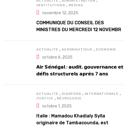
,
,
ACTUALITE
ADMINISTRATION
,
INSTITUTIONS
MEDIAS
novembre 12, 2025
COMMUNIQUE DU CONSEIL DES
MINISTRES DU MERCREDI 12 NOVEMBRE
2025
,
,
ACTUALITE
AERONAUTIQUE
ECONOMIE
octobre 6, 2025
𝗔𝗶𝗿 𝗦𝗲́𝗻𝗲́𝗴𝗮𝗹 : 𝗮𝘂𝗱𝗶𝘁, 𝗴𝗼𝘂𝘃𝗲𝗿𝗻𝗮𝗻𝗰𝗲 𝗲𝘁
𝗱𝗲́𝗳𝗶𝘀 𝘀𝘁𝗿𝘂𝗰𝘁𝘂𝗿𝗲𝗹𝘀 𝗮𝗽𝗿𝗲̀𝘀 7 𝗮𝗻𝘀
𝗱’𝗲𝘅𝗶𝘀𝘁𝗲𝗻𝗰𝗲
,
,
,
ACTUALITE
DIASPORA
INTERNATIONALE
,
JUSTICE
NÉCROLOGIE
octobre 1, 2025
Italie : Mamadou Khadialy Sylla
originaire de Tambacounda, est