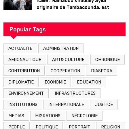
Italie : Mamadou Khadialy Sylla
originaire de Tambacounda, est
décédé en prison 24 heures après son
arrestation
Popular Tags
ACTUALITE
ADMINISTRATION
AERONAUTIQUE
ART& CULTURE
CHRONIQUE
CONTRIBUTION
COOPERATION
DIASPORA
DIPLOMATIE
ECONOMIE
EDUCATION
ENVIRONNEMENT
INFRASTRUCTURES
INSTITUTIONS
INTERNATIONALE
JUSTICE
MEDIAS
MIGRATIONS
NÉCROLOGIE
PEOPLE
POLITIQUE
PORTRAIT
RELIGION