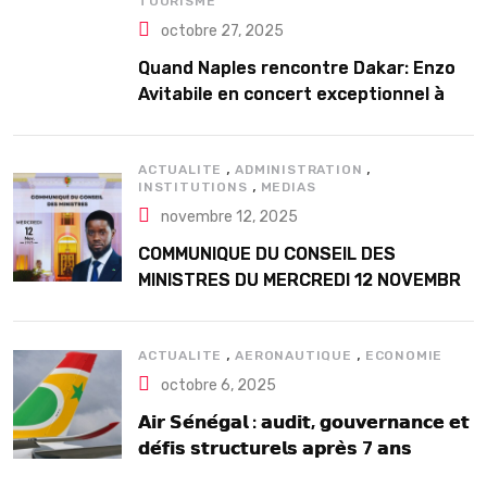
TOURISME
octobre 27, 2025
Quand Naples rencontre Dakar: Enzo
Avitabile en concert exceptionnel à
Douta Seck
,
,
ACTUALITE
ADMINISTRATION
,
INSTITUTIONS
MEDIAS
novembre 12, 2025
COMMUNIQUE DU CONSEIL DES
MINISTRES DU MERCREDI 12 NOVEMBRE
2025
,
,
ACTUALITE
AERONAUTIQUE
ECONOMIE
octobre 6, 2025
𝗔𝗶𝗿 𝗦𝗲́𝗻𝗲́𝗴𝗮𝗹 : 𝗮𝘂𝗱𝗶𝘁, 𝗴𝗼𝘂𝘃𝗲𝗿𝗻𝗮𝗻𝗰𝗲 𝗲𝘁
𝗱𝗲́𝗳𝗶𝘀 𝘀𝘁𝗿𝘂𝗰𝘁𝘂𝗿𝗲𝗹𝘀 𝗮𝗽𝗿𝗲̀𝘀 7 𝗮𝗻𝘀
𝗱’𝗲𝘅𝗶𝘀𝘁𝗲𝗻𝗰𝗲