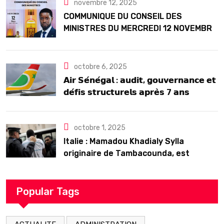
novembre 12, 2025
COMMUNIQUE DU CONSEIL DES
MINISTRES DU MERCREDI 12 NOVEMBRE
2025
octobre 6, 2025
𝗔𝗶𝗿 𝗦𝗲́𝗻𝗲́𝗴𝗮𝗹 : 𝗮𝘂𝗱𝗶𝘁, 𝗴𝗼𝘂𝘃𝗲𝗿𝗻𝗮𝗻𝗰𝗲 𝗲𝘁
𝗱𝗲́𝗳𝗶𝘀 𝘀𝘁𝗿𝘂𝗰𝘁𝘂𝗿𝗲𝗹𝘀 𝗮𝗽𝗿𝗲̀𝘀 7 𝗮𝗻𝘀
𝗱’𝗲𝘅𝗶𝘀𝘁𝗲𝗻𝗰𝗲
octobre 1, 2025
Italie : Mamadou Khadialy Sylla
originaire de Tambacounda, est
décédé en prison 24 heures après son
arrestation
Popular Tags