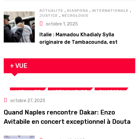
,
,
,
ACTUALITE
DIASPORA
INTERNATIONALE
,
JUSTICE
NÉCROLOGIE
octobre 1, 2025
Italie : Mamadou Khadialy Sylla
originaire de Tambacounda, est
décédé en prison 24 heures après son
arrestation
+ VUE
,
,
,
ACTUALITE
ART& CULTURE
DIASPORA
octobre 27, 2025
TOURISME
Quand Naples rencontre Dakar: Enzo
Avitabile en concert exceptionnel à Douta
Seck