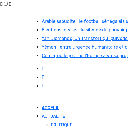
Skip
to
Arabie saoudite : le football sénégalais
content
Élections locales : le silence du pouvoir 
Yan Diomandé, un transfert qui pulvérise
Yémen : entre urgence humanitaire et di
Ceuta, ou le jour où l’Europe a vu sa prop
ACCEUIL
ACTUALITE
POLITIQUE