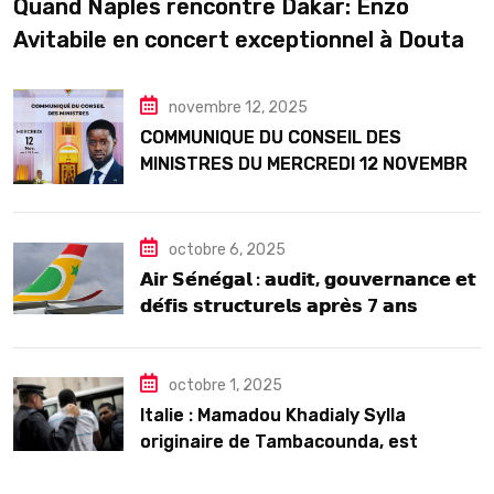
Quand Naples rencontre Dakar: Enzo
Avitabile en concert exceptionnel à Douta
Seck
novembre 12, 2025
COMMUNIQUE DU CONSEIL DES
MINISTRES DU MERCREDI 12 NOVEMBRE
2025
octobre 6, 2025
𝗔𝗶𝗿 𝗦𝗲́𝗻𝗲́𝗴𝗮𝗹 : 𝗮𝘂𝗱𝗶𝘁, 𝗴𝗼𝘂𝘃𝗲𝗿𝗻𝗮𝗻𝗰𝗲 𝗲𝘁
𝗱𝗲́𝗳𝗶𝘀 𝘀𝘁𝗿𝘂𝗰𝘁𝘂𝗿𝗲𝗹𝘀 𝗮𝗽𝗿𝗲̀𝘀 7 𝗮𝗻𝘀
𝗱’𝗲𝘅𝗶𝘀𝘁𝗲𝗻𝗰𝗲
octobre 1, 2025
Italie : Mamadou Khadialy Sylla
originaire de Tambacounda, est
décédé en prison 24 heures après son