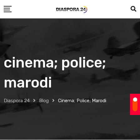
Skip
to
content
cinema; police;
marodi
Diaspora 24
Blog
Cinema; Police; Marodi