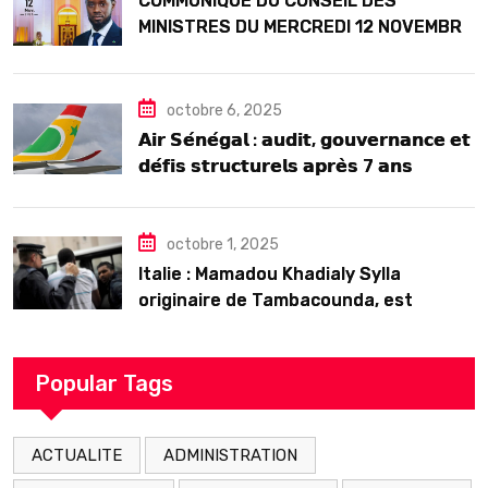
COMMUNIQUE DU CONSEIL DES
MINISTRES DU MERCREDI 12 NOVEMBRE
2025
octobre 6, 2025
𝗔𝗶𝗿 𝗦𝗲́𝗻𝗲́𝗴𝗮𝗹 : 𝗮𝘂𝗱𝗶𝘁, 𝗴𝗼𝘂𝘃𝗲𝗿𝗻𝗮𝗻𝗰𝗲 𝗲𝘁
𝗱𝗲́𝗳𝗶𝘀 𝘀𝘁𝗿𝘂𝗰𝘁𝘂𝗿𝗲𝗹𝘀 𝗮𝗽𝗿𝗲̀𝘀 7 𝗮𝗻𝘀
𝗱’𝗲𝘅𝗶𝘀𝘁𝗲𝗻𝗰𝗲
octobre 1, 2025
Italie : Mamadou Khadialy Sylla
originaire de Tambacounda, est
décédé en prison 24 heures après son
arrestation
Popular Tags
ACTUALITE
ADMINISTRATION