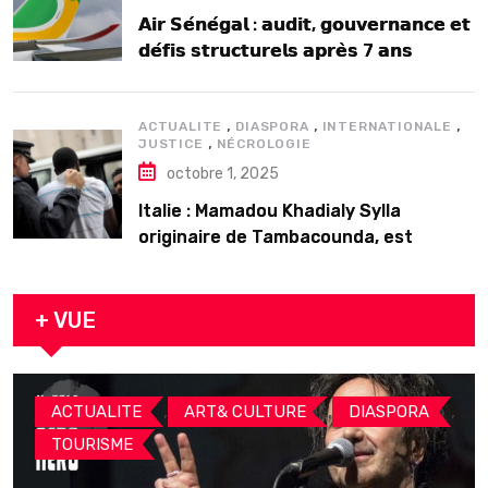
𝗔𝗶𝗿 𝗦𝗲́𝗻𝗲́𝗴𝗮𝗹 : 𝗮𝘂𝗱𝗶𝘁, 𝗴𝗼𝘂𝘃𝗲𝗿𝗻𝗮𝗻𝗰𝗲 𝗲𝘁
𝗱𝗲́𝗳𝗶𝘀 𝘀𝘁𝗿𝘂𝗰𝘁𝘂𝗿𝗲𝗹𝘀 𝗮𝗽𝗿𝗲̀𝘀 7 𝗮𝗻𝘀
𝗱’𝗲𝘅𝗶𝘀𝘁𝗲𝗻𝗰𝗲
,
,
,
ACTUALITE
DIASPORA
INTERNATIONALE
,
JUSTICE
NÉCROLOGIE
octobre 1, 2025
Italie : Mamadou Khadialy Sylla
originaire de Tambacounda, est
décédé en prison 24 heures après son
arrestation
+ VUE
,
,
,
ACTUALITE
ART& CULTURE
DIASPORA
TOURISME