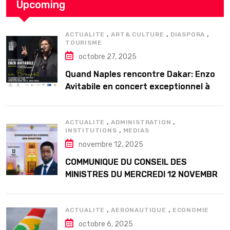
Upcoming
,
,
,
ACTUALITE
ART& CULTURE
DIASPORA
TOURISME
octobre 27, 2025
Quand Naples rencontre Dakar: Enzo
Avitabile en concert exceptionnel à
Douta Seck
,
,
ACTUALITE
ADMINISTRATION
,
INSTITUTIONS
MEDIAS
novembre 12, 2025
COMMUNIQUE DU CONSEIL DES
MINISTRES DU MERCREDI 12 NOVEMBRE
2025
,
,
ACTUALITE
AERONAUTIQUE
ECONOMIE
octobre 6, 2025