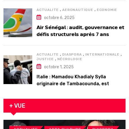
,
,
ACTUALITE
AERONAUTIQUE
ECONOMIE
octobre 6, 2025
𝗔𝗶𝗿 𝗦𝗲́𝗻𝗲́𝗴𝗮𝗹 : 𝗮𝘂𝗱𝗶𝘁, 𝗴𝗼𝘂𝘃𝗲𝗿𝗻𝗮𝗻𝗰𝗲 𝗲𝘁
𝗱𝗲́𝗳𝗶𝘀 𝘀𝘁𝗿𝘂𝗰𝘁𝘂𝗿𝗲𝗹𝘀 𝗮𝗽𝗿𝗲̀𝘀 7 𝗮𝗻𝘀
𝗱’𝗲𝘅𝗶𝘀𝘁𝗲𝗻𝗰𝗲
,
,
,
ACTUALITE
DIASPORA
INTERNATIONALE
,
JUSTICE
NÉCROLOGIE
octobre 1, 2025
Italie : Mamadou Khadialy Sylla
originaire de Tambacounda, est
décédé en prison 24 heures après son
arrestation
+ VUE