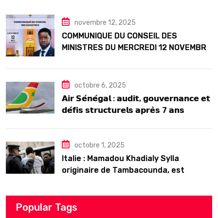
Seck
novembre 12, 2025
COMMUNIQUE DU CONSEIL DES
MINISTRES DU MERCREDI 12 NOVEMBRE
2025
octobre 6, 2025
𝗔𝗶𝗿 𝗦𝗲́𝗻𝗲́𝗴𝗮𝗹 : 𝗮𝘂𝗱𝗶𝘁, 𝗴𝗼𝘂𝘃𝗲𝗿𝗻𝗮𝗻𝗰𝗲 𝗲𝘁
𝗱𝗲́𝗳𝗶𝘀 𝘀𝘁𝗿𝘂𝗰𝘁𝘂𝗿𝗲𝗹𝘀 𝗮𝗽𝗿𝗲̀𝘀 7 𝗮𝗻𝘀
𝗱’𝗲𝘅𝗶𝘀𝘁𝗲𝗻𝗰𝗲
octobre 1, 2025
Italie : Mamadou Khadialy Sylla
originaire de Tambacounda, est
décédé en prison 24 heures après son
arrestation
Popular Tags