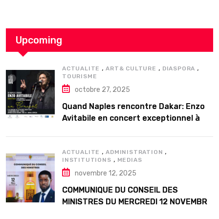
Upcoming
,
,
,
ACTUALITE
ART& CULTURE
DIASPORA
TOURISME
octobre 27, 2025
Quand Naples rencontre Dakar: Enzo
Avitabile en concert exceptionnel à
Douta Seck
,
,
ACTUALITE
ADMINISTRATION
,
INSTITUTIONS
MEDIAS
novembre 12, 2025
COMMUNIQUE DU CONSEIL DES
MINISTRES DU MERCREDI 12 NOVEMBRE
2025