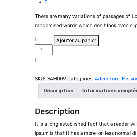
There are many variations of passages of Lo
randomised words which don’t look even slig
Auto
Ajouter au panier
PC
Steam
Game
Controller
SKU:
GAM009
Categories:
Adventure
,
Missio
quantity
Description
Informations complé
Description
It is a long established fact that a reader w
Ipsum is that it has a more-or-less normal di