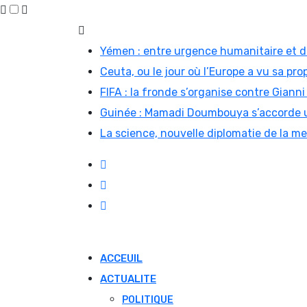
Skip
to
Yémen : entre urgence humanitaire et di
content
Ceuta, ou le jour où l’Europe a vu sa prop
FIFA : la fronde s’organise contre Gian
Guinée : Mamadi Doumbouya s’accorde u
La science, nouvelle diplomatie de la m
ACCEUIL
ACTUALITE
POLITIQUE