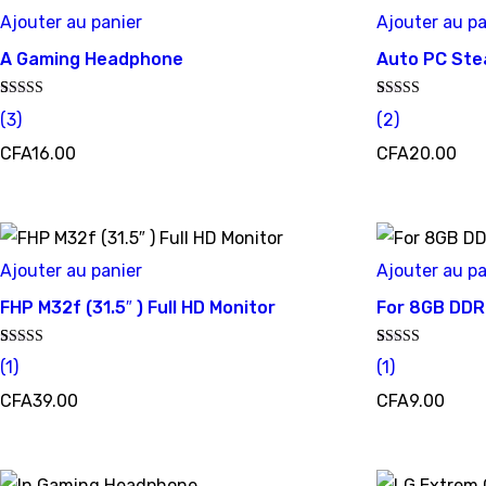
Ajouter au panier
Ajouter au pa
A Gaming Headphone
Auto PC Ste
Noté
3
Noté
2
(
3
)
(
2
)
5.00
3.50
sur 5 basé
sur 5
CFA
16.00
CFA
20.00
sur
notations
basé sur
client
notations
client
Ajouter au panier
Ajouter au pa
FHP M32f (31.5″ ) Full HD Monitor
For 8GB DD
Noté
1
Noté
1
(
1
)
(
1
)
4.00
4.00
sur 5 basé
sur 5 basé
CFA
39.00
CFA
9.00
sur
sur
notation
notation
client
client