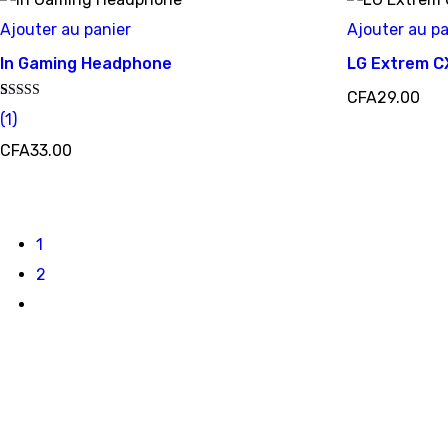
Ajouter au panier
Ajouter au pa
In Gaming Headphone
LG Extrem C
CFA
29.00
Noté
1
(
1
)
5.00
sur 5 basé
CFA
33.00
sur
notation
client
1
2