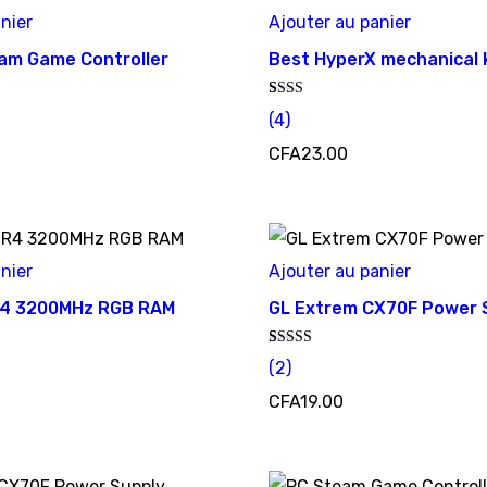
nier
Ajouter au panier
am Game Controller
Best HyperX mechanical
Noté
4
(
4
)
2.25
sur 5
CFA
23.00
basé
sur
notations
client
nier
Ajouter au panier
R4 3200MHz RGB RAM
GL Extrem CX70F Power 
Noté
2
(
2
)
5.00
sur 5 basé
CFA
19.00
sur
notations
client