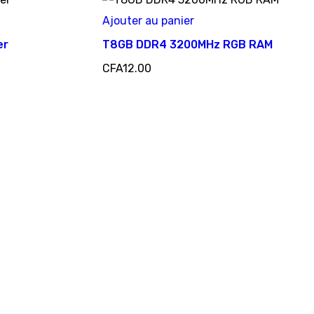
était :
est :
Ajouter au panier
CFA99.00.
CFA79.00.
er
T8GB DDR4 3200MHz RGB RAM
CFA
12.00